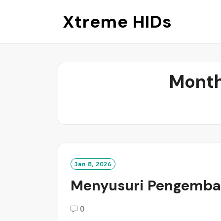
Skip
Xtreme HIDs
to
content
Mont
Jan 8, 2026
Menyusuri Pengembali
0