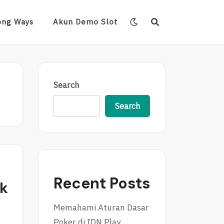
ong Ways
Akun Demo Slot
Search
Search
Recent Posts
ik
Memahami Aturan Dasar
Poker di IDN Play