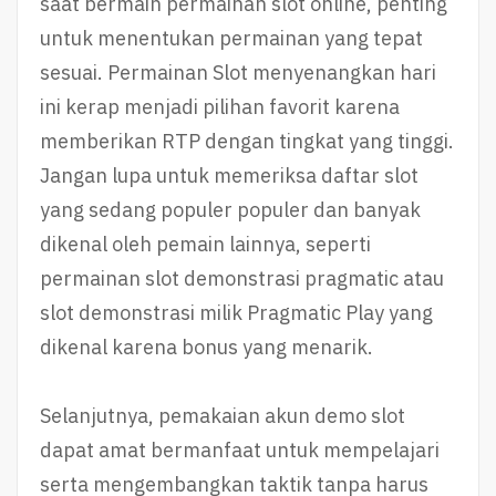
saat bermain permainan slot online, penting
untuk menentukan permainan yang tepat
sesuai. Permainan Slot menyenangkan hari
ini kerap menjadi pilihan favorit karena
memberikan RTP dengan tingkat yang tinggi.
Jangan lupa untuk memeriksa daftar slot
yang sedang populer populer dan banyak
dikenal oleh pemain lainnya, seperti
permainan slot demonstrasi pragmatic atau
slot demonstrasi milik Pragmatic Play yang
dikenal karena bonus yang menarik.
Selanjutnya, pemakaian akun demo slot
dapat amat bermanfaat untuk mempelajari
serta mengembangkan taktik tanpa harus