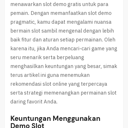
menawarkan slot demo gratis untuk para
pemain. Dengan memanfaatkan slot demo
pragmatic, kamu dapat mengalami nuansa
bermain slot sambil mengenal dengan lebih
baik fitur dan aturan setiap permainan. Oleh
karena itu, jika Anda mencari-cari game yang
seru menarik serta berpeluang
menghasilkan keuntungan yang besar, simak
terus artikel ini guna menemukan
rekomendasi slot online yang terpercaya
serta strategi memenangkan permainan slot
daring favorit Anda.
Keuntungan Menggunakan
Demo Slot