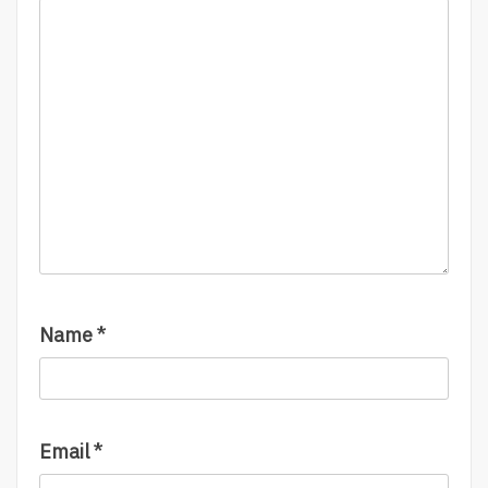
Name
*
Email
*