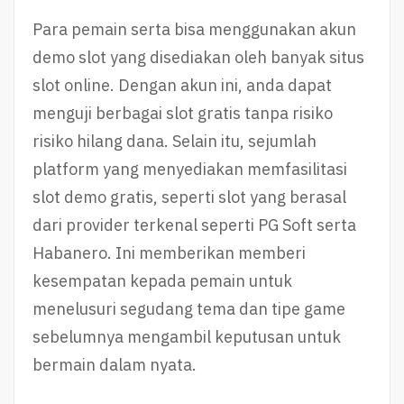
Para pemain serta bisa menggunakan akun
demo slot yang disediakan oleh banyak situs
slot online. Dengan akun ini, anda dapat
menguji berbagai slot gratis tanpa risiko
risiko hilang dana. Selain itu, sejumlah
platform yang menyediakan memfasilitasi
slot demo gratis, seperti slot yang berasal
dari provider terkenal seperti PG Soft serta
Habanero. Ini memberikan memberi
kesempatan kepada pemain untuk
menelusuri segudang tema dan tipe game
sebelumnya mengambil keputusan untuk
bermain dalam nyata.