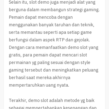
Selain itu, slot demo juga menjadi alat yang
berguna dalam membangun strategi gaming.
Pemain dapat mencoba dengan
menggunakan banyak taruhan dan teknik,
serta memantau seperti apa setiap game
berfungsi dalam aspek RTP dan gejolak.
Dengan cara memanfaatkan demo slot yang
gratis, para pemain dapat mencari slot
permainan yg paling sesuai dengan style
gaming tersebut dan meningkatkan peluang
berhasil saat mereka akhirnya
mempertaruhkan uang nyata.
Terakhir, demo slot adalah metode yg baik
sebagai mempertahankan kesenangan dan