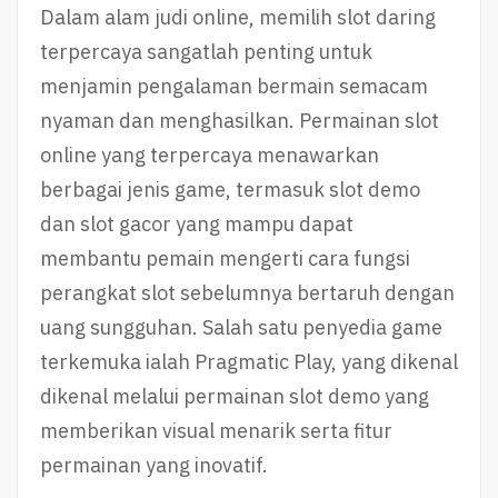
Dalam alam judi online, memilih slot daring
terpercaya sangatlah penting untuk
menjamin pengalaman bermain semacam
nyaman dan menghasilkan. Permainan slot
online yang terpercaya menawarkan
berbagai jenis game, termasuk slot demo
dan slot gacor yang mampu dapat
membantu pemain mengerti cara fungsi
perangkat slot sebelumnya bertaruh dengan
uang sungguhan. Salah satu penyedia game
terkemuka ialah Pragmatic Play, yang dikenal
dikenal melalui permainan slot demo yang
memberikan visual menarik serta fitur
permainan yang inovatif.