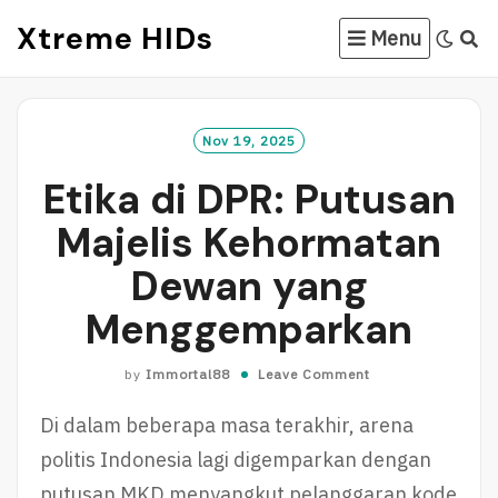
Skip
Xtreme HIDs
Menu
to
content
Nov 19, 2025
Etika di DPR: Putusan
Majelis Kehormatan
Dewan yang
Menggemparkan
by
Immortal88
Leave Comment
Di dalam beberapa masa terakhir, arena
politis Indonesia lagi digemparkan dengan
putusan MKD menyangkut pelanggaran kode