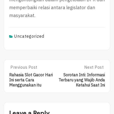
memperbaiki relasi antara legislator dan
masyarakat.
Uncategorized
Post
Previous Post
Next Post
Previous
Next
Post:
Post:
navigation
Rahasia Slot Gacor Hari
Sorotan Inti: Informasi
Rahasia
Sorotan
Ini serta Cara
Terbaru yang Wajib Anda
Slot
Inti:
Menggunakan itu
Ketahui Saat Ini
Gacor
Informasi
Hari
Terbaru
Ini
Yang
Serta
Wajib
Cara
Anda
Leave a Reply