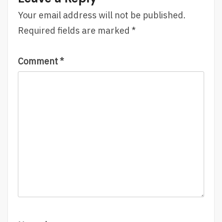
Menggunakan
Ketahui
Itu
Saat
Your email address will not be published.
Ini
Required fields are marked
*
Comment
*