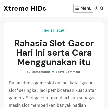
Skip
Xtreme HIDs
Menu
to
content
Nov 17, 2025
Rahasia Slot Gacor
Hari Ini serta Cara
Menggunakan itu
by
Immortal88
Leave Comment
Dalam dunia game slot online, kata "gacor
slot" seringkali jadi pembicaraan kuat antar
gamers. Slot gacor dapat diartikan sebagai
mesin slot memberikan banyak hadiah