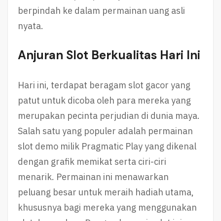
berpindah ke dalam permainan uang asli
nyata.
Anjuran Slot Berkualitas Hari Ini
Hari ini, terdapat beragam slot gacor yang
patut untuk dicoba oleh para mereka yang
merupakan pecinta perjudian di dunia maya.
Salah satu yang populer adalah permainan
slot demo milik Pragmatic Play yang dikenal
dengan grafik memikat serta ciri-ciri
menarik. Permainan ini menawarkan
peluang besar untuk meraih hadiah utama,
khususnya bagi mereka yang menggunakan