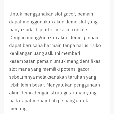
Untuk menggunakan slot gacor, pemain
dapat menggunakan akun demo slot yang
banyak ada di platform kasino online.
Dengan menggunakan akun demo, pemain
dapat berusaha bermain tanpa harus risiko
kehilangan uang asli. Ini memberi
kesempatan pemain untuk mengidentifikasi
slot mana yang memiliki potensi gacor
sebelumnya melaksanakan taruhan yang
lebih lebih besar. Menyatukan penggunaan
akun demo dengan strategi taruhan yang
baik dapat menambah peluang untuk
menang.