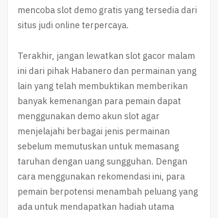
mencoba slot demo gratis yang tersedia dari
situs judi online terpercaya.
Terakhir, jangan lewatkan slot gacor malam
ini dari pihak Habanero dan permainan yang
lain yang telah membuktikan memberikan
banyak kemenangan para pemain dapat
menggunakan demo akun slot agar
menjelajahi berbagai jenis permainan
sebelum memutuskan untuk memasang
taruhan dengan uang sungguhan. Dengan
cara menggunakan rekomendasi ini, para
pemain berpotensi menambah peluang yang
ada untuk mendapatkan hadiah utama