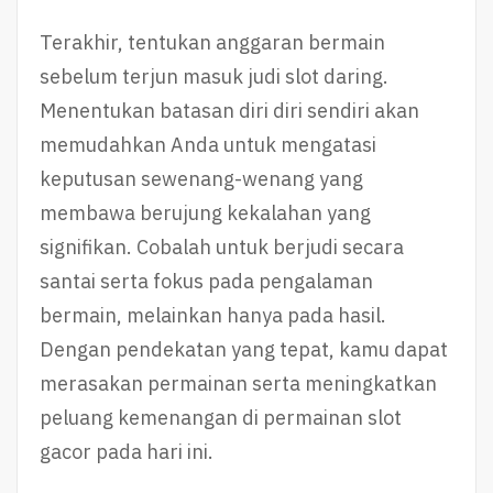
Terakhir, tentukan anggaran bermain
sebelum terjun masuk judi slot daring.
Menentukan batasan diri diri sendiri akan
memudahkan Anda untuk mengatasi
keputusan sewenang-wenang yang
membawa berujung kekalahan yang
signifikan. Cobalah untuk berjudi secara
santai serta fokus pada pengalaman
bermain, melainkan hanya pada hasil.
Dengan pendekatan yang tepat, kamu dapat
merasakan permainan serta meningkatkan
peluang kemenangan di permainan slot
gacor pada hari ini.