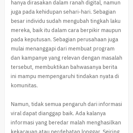
hanya dirasakan dalam ranah digital, namun
juga pada kehidupan sehari-hari. Sebagian
besar individu sudah mengubah tingkah laku
mereka, baik itu dalam cara berpikir maupun
pada keputusan. Sebagian perusahaan juga
mulai menanggapi dari membuat program
dan kampanye yang relevan dengan masalah
tersebut, membuktikan bahwasanya berita
ini mampu mempengaruhi tindakan nyata di
komunitas.
Namun, tidak semua pengaruh dari informasi
viral dapat dianggap baik. Ada kalanya
informasi yang beredar malah menghasilkan
kekacauan atau perdebatan longgar. Seiring