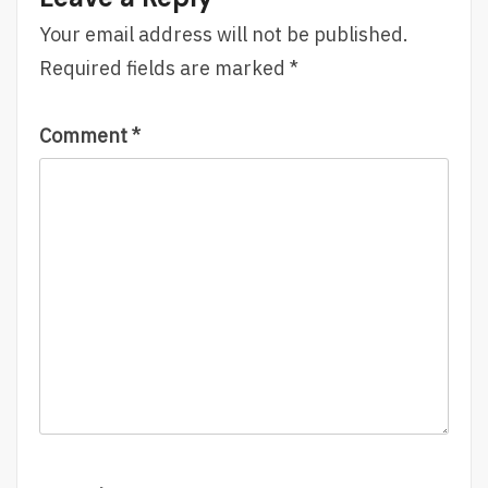
Yang
Terhormat
Your email address will not be published.
Dalam
Required fields are marked
*
Tangan
Komisi
Pemberantasan
Korupsi
Comment
*