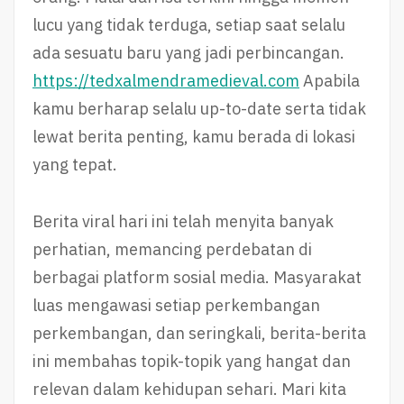
lucu yang tidak terduga, setiap saat selalu
ada sesuatu baru yang jadi perbincangan.
https://tedxalmendramedieval.com
Apabila
kamu berharap selalu up-to-date serta tidak
lewat berita penting, kamu berada di lokasi
yang tepat.
Berita viral hari ini telah menyita banyak
perhatian, memancing perdebatan di
berbagai platform sosial media. Masyarakat
luas mengawasi setiap perkembangan
perkembangan, dan seringkali, berita-berita
ini membahas topik-topik yang hangat dan
relevan dalam kehidupan sehari. Mari kita