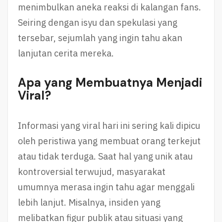
menimbulkan aneka reaksi di kalangan fans.
Seiring dengan isyu dan spekulasi yang
tersebar, sejumlah yang ingin tahu akan
lanjutan cerita mereka.
Apa yang Membuatnya Menjadi
Viral?
Informasi yang viral hari ini sering kali dipicu
oleh peristiwa yang membuat orang terkejut
atau tidak terduga. Saat hal yang unik atau
kontroversial terwujud, masyarakat
umumnya merasa ingin tahu agar menggali
lebih lanjut. Misalnya, insiden yang
melibatkan figur publik atau situasi yang