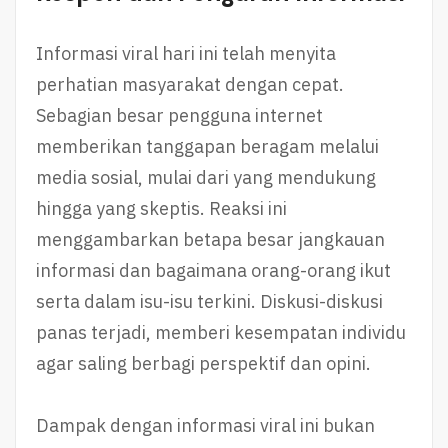
Informasi viral hari ini telah menyita
perhatian masyarakat dengan cepat.
Sebagian besar pengguna internet
memberikan tanggapan beragam melalui
media sosial, mulai dari yang mendukung
hingga yang skeptis. Reaksi ini
menggambarkan betapa besar jangkauan
informasi dan bagaimana orang-orang ikut
serta dalam isu-isu terkini. Diskusi-diskusi
panas terjadi, memberi kesempatan individu
agar saling berbagi perspektif dan opini.
Dampak dengan informasi viral ini bukan