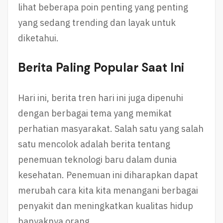
lihat beberapa poin penting yang penting
yang sedang trending dan layak untuk
diketahui.
Berita Paling Popular Saat Ini
Hari ini, berita tren hari ini juga dipenuhi
dengan berbagai tema yang memikat
perhatian masyarakat. Salah satu yang salah
satu mencolok adalah berita tentang
penemuan teknologi baru dalam dunia
kesehatan. Penemuan ini diharapkan dapat
merubah cara kita kita menangani berbagai
penyakit dan meningkatkan kualitas hidup
banyaknya orang.